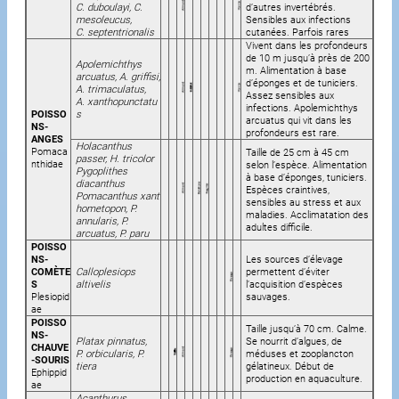
C. duboulayi, C.
d’autres invertébrés.
mesoleucus,
Sensibles aux infections
C. septentrionalis
cutanées. Parfois rares
Vivent dans les profondeurs
de 10 m jusqu’à près de 200
Apolemichthys
m. Alimentation à base
arcuatus, A. griffisi,
d’éponges et de tuniciers.
A. trimaculatus,
Assez sensibles aux
A. xanthopunctatu
infections. Apolemichthys
POISSO
s
arcuatus qui vit dans les
NS-
profondeurs est rare.
ANGES
Holacanthus
Pomaca
Taille de 25 cm à 45 cm
passer, H. tricolor
nthidae
selon l’espèce. Alimentation
Pygoplithes
à base d’éponges, tuniciers.
diacanthus
Espèces craintives,
Pomacanthus xant
sensibles au stress et aux
hometopon, P.
maladies. Acclimatation des
annularis, P.
adultes difficile.
arcuatus, P. paru
POISSO
NS-
Les sources d’élevage
COMÈTE
Calloplesiops
permettent d’éviter
S
altivelis
l’acquisition d’espèces
Plesiopid
sauvages.
ae
POISSO
Taille jusqu’à 70 cm. Calme.
NS-
Platax pinnatus,
Se nourrit d’algues, de
CHAUVE
P. orbicularis, P.
méduses et zooplancton
-SOURIS
tiera
gélatineux. Début de
Ephippid
production en aquaculture.
ae
Acanthurus