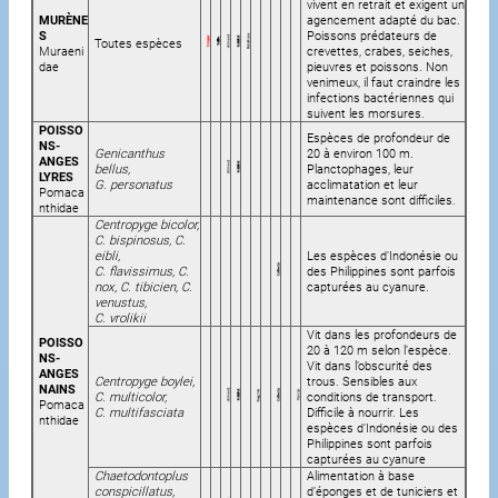
vivent en retrait et exigent un
MURÈNE
agencement adapté du bac.
S
Poissons prédateurs de
Toutes espèces
Muraeni
crevettes, crabes, seiches,
dae
pieuvres et poissons. Non
venimeux, il faut craindre les
infections bactériennes qui
suivent les morsures.
POISSO
Espèces de profondeur de
NS-
Genicanthus
20 à environ 100 m.
ANGES
bellus,
Planctophages, leur
LYRES
G. personatus
acclimatation et leur
Pomaca
maintenance sont difficiles.
nthidae
Centropyge bicolor,
C. bispinosus, C.
eibli,
Les espèces d’Indonésie ou
C. flavissimus, C.
des Philippines sont parfois
nox, C. tibicien, C.
capturées au cyanure.
venustus,
C. vrolikii
Vit dans les profondeurs de
POISSO
20 à 120 m selon l’espèce.
NS-
Vit dans l’obscurité des
ANGES
Centropyge boylei,
trous. Sensibles aux
NAINS
C. multicolor,
conditions de transport.
Pomaca
C. multifasciata
Difficile à nourrir. Les
nthidae
espèces d’Indonésie ou des
Philippines sont parfois
capturées au cyanure
Chaetodontoplus
Alimentation à base
conspicillatus,
d’éponges et de tuniciers et