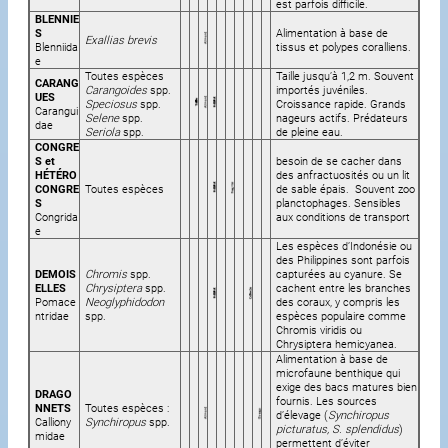
est parfois difficile.
BLENNIE
S
Alimentation à base de
Exallias brevis
Blenniida
tissus et polypes coralliens.
e
Toutes espèces
Taille jusqu’à 1,2 m. Souvent
CARANG
Carangoides
spp.
importés juvéniles.
UES
Speciosus
spp.
Croissance rapide. Grands
Carangui
Selene
spp.
nageurs actifs. Prédateurs
dae
Seriola
spp.
de pleine eau.
CONGRE
S et
besoin de se cacher dans
HÉTÉRO
des anfractuosités ou un lit
CONGRE
Toutes espèces
de sable épais. Souvent zoo
S
planctophages. Sensibles
Congrida
aux conditions de transport
e
Les espèces d’Indonésie ou
des Philippines sont parfois
DEMOIS
Chromis
spp.
capturées au cyanure. Se
ELLES
Chrysiptera
spp.
cachent entre les branches
Pomace
Neoglyphidodon
des coraux, y compris les
ntridae
spp.
espèces populaire comme
Chromis viridis ou
Chrysiptera hemicyanea.
Alimentation à base de
microfaune benthique qui
exige des bacs matures bien
DRAGO
fournis. Les sources
NNETS
Toutes espèces :
d’élevage (
Synchiropus
Calliony
Synchiropus
spp.
picturatus, S. splendidus
)
midae
permettent d’éviter