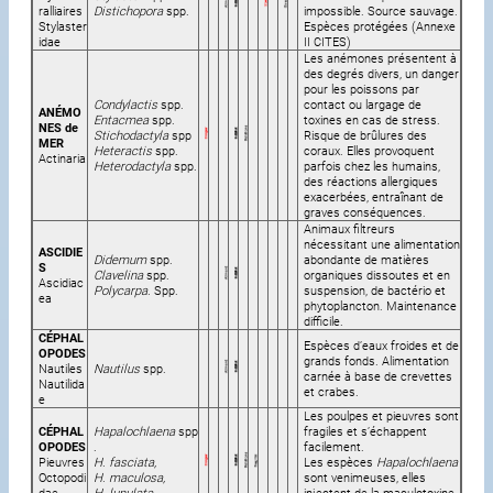
ralliaires
Distichopora
spp.
impossible. Source sauvage.
Stylaster
Espèces protégées (Annexe
idae
II CITES)
Les anémones présentent à
des degrés divers, un danger
pour les poissons par
Condylactis
spp.
contact ou largage de
ANÉMO
Entacmea
spp.
toxines en cas de stress.
NES de
Stichodactyla
spp
Risque de brûlures des
MER
Heteractis
spp.
coraux. Elles provoquent
Actinaria
Heterodactyla
spp.
parfois chez les humains,
des réactions allergiques
exacerbées, entraînant de
graves conséquences.
Animaux filtreurs
nécessitant une alimentation
ASCIDIE
Didemum
spp.
abondante de matières
S
Clavelina
spp.
organiques dissoutes et en
Ascidiac
Polycarpa.
Spp.
suspension, de bactério et
ea
phytoplancton. Maintenance
difficile.
CÉPHAL
Espèces d’eaux froides et de
OPODES
grands fonds. Alimentation
Nautiles
Nautilus
spp.
carnée à base de crevettes
Nautilida
et crabes.
e
Les poulpes et pieuvres sont
CÉPHAL
Hapalochlaena
spp
fragiles et s’échappent
OPODES
.
facilement.
Pieuvres
H. fasciata,
Les espèces
Hapalochlaena
Octopodi
H. maculosa,
sont venimeuses, elles
dae
H. lunulata
injectent de la maculotoxine,