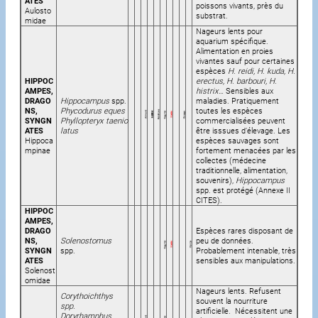
ATES
poissons vivants, près du
Aulosto
substrat.
midae
Nageurs lents pour
aquarium spécifique.
Alimentation en proies
vivantes sauf pour certaines
espèces
H. reidi, H. kuda, H.
HIPPOC
erectus, H. barbouri, H.
AMPES,
histrix
… Sensibles aux
DRAGO
Hippocampus
spp.
maladies. Pratiquement
NS,
Phycodurus eques
toutes les espèces
SYNGN
Phyllopteryx taenio
commercialisées peuvent
ATES
latus
être isssues d’élevage. Les
Hippoca
espèces sauvages sont
mpinae
fortement menacées par les
collectes (médecine
traditionnelle, alimentation,
souvenirs),
Hippocampus
spp. est protégé (Annexe II
CITES).
HIPPOC
AMPES,
DRAGO
Espèces rares disposant de
NS,
Solenostomus
peu de données.
SYNGN
spp.
Probablement intenable, très
ATES
sensibles aux manipulations.
Solenost
omidae
Nageurs lents. Refusent
Corythoichthys
souvent la nourriture
spp.
artificielle. Nécessitent une
Doryrhamphus