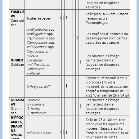
l’acquisition d’espèces
sauvages.
FUSILLIE
Taille jusqu’à 60 cm. Grands
RS
Toutes espèces
nageurs actifs.
Caesioni
Planctophages.
dae
Amblyeleotris
spp.
Amblygobius
spp.
Les espèces d’Indonésie ou
Cryptocentrus
spp.
des Philippines sont parfois
Ctenogobiops
spp.
capturées au cyanure.
Valenciennea
spp.
Cryptocentrus
cinctus
Les sources d’élevage
GOBIES
Elacatinus
permettent d’éviter
Gobiidae
multifasciatus,
l’acquisition d’espèces
Gobiosoma
sauvages.
evelynae
Espèce subtropicale d’eaux
profondes (75 m) à
Lythrypnus dalli
maintenir dans un aquarium
adapté à température de 18
à 22 °C et salinité 29 à 34 g/l.
GRAMM
Gramma
Les sources d’élevage
AS
brasiliensis,
permettent d’éviter
Grammi
G. loreto,
l’acquisition d’espèces
dae
G. mellacara
sauvages.
HIPPOC
Taille de 75 à 100 cm, trop
AMPES,
grand pour les aquariums
DRAGO
moyens. Nageurs actifs.
NS,
Aulostomus
spp.
Prédateurs carnivores, ils se
SYNGN
nourrissent de petits