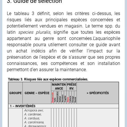
3. Guide de sélection
Le tableau 3 définit, selon les critères ci-dessus, les
risques liés aux principales espèces concernées et
potentiellement vendues en magasin. Le terme spp. du
latin
species pluralis
, signifie que toutes les espèces
appartenant au genre sont concernées.L’aquariophile
responsable pourra utilement consulter ce guide avant
un achat indécis afin de vérifier l’impact sur la
préservation de l’espèce et de s’assurer que ses propres
connaissances, ses compétences et son installation
permettont d’en assurer la maintenance.
Tableau 3. Risques liés aux espèces commercialisées.
MAINTEN
PRÉSE
ANCE
RV.
GROUPE
GENRE – ESPÈCE
> SPÉCIFICITÉS
1 – INVERTÉBRÉS
Acropora awi,
A. cardenae,
A. carduus,
A. caroliniana,
A. derawaensis,