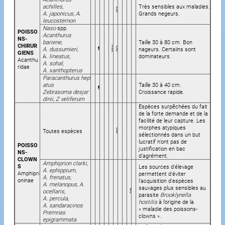
achilles,
Très sensibles aux maladies.
A. japonicus, A.
Grands negeurs.
leucosternon
Naso
spp.
POISSO
Acanthurus
NS-
bariene,
Taille 30 à 80 cm. Bon
CHIRUR
A. dussumieri
,
nageurs. Certaiins sont
GIENS
A.
lineatus,
dominateurs.
Acanthu
A. sohal
,
ridae
A. xanthopterus
Paracanthurus hep
atus
Taille 30 à 40 cm.
Zebrasoma desjar
Croissance rapide.
dinii, Z veliferum
Espèces surpêchées du fait
de la forte demande et de la
facilité de leur capture. Les
morphes atypiques
Toutes espèces
sélectionnés dans un but
lucratif n’ont pas de
POISSO
justification en bac
NS-
d’agrément.
CLOWN
Amphiprion clarki,
S
Les sources d’élevage
A. ephippium,
Amphipri
permettent d’éviter
A. frenatus,
oninae
l’acquisition d’espèces
A. melanopus, A.
sauvages plus sensibles au
ocellaris,
parasite
Brooklynella
A. percula,
hostilis
à l’origine de la
A. sandaracinos
« maladie des poissons-
Premnas
clowns ».
epigrammata