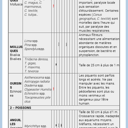
QUES
C. magus, C.
important, paralysie locale
Mollusca
marmoreus,
puis sensation
C. textile,
d’étourdissement. Certaines
C. tulipa
…
espèces (
Conus
geographus, C. textile
) sont
mortelles dans l’heure qui
suit, par paralysie des
muscles respiratoires.
Animaux filtreurs
nécessitant une alimentation
Lima
spp.
abondante de matières
Pina
spp.
MOLLUS
organiques dissoutes et en
Spondylus
spp.
QUES
suspension, de bactério et
Bivalvia
phytoplancton.
Bivalves
Tridacna deresa,
T. gigas,
Taille de 25 cm à plus de 1 m
T. maxima,
T. tevoroa
Les piquants sont parfois
Asthenosoma
spp.
longs et acérés. Ne pas
Astropyga radiata
OURSIN
manipuler avec les mains.
Diadema
spp.
S
Entre les piquants, les
Clypeaster Humilis
Echinoid
pédicellaires sont plus ou
Echinotrix
spp.
ea
moins venimeux et
Toxopneustes pile
dangereux pour l’être
olus
humain.
2 – POISSONS
Taille de 50 cm à plus d’1 m.
Croissance rapide, inadaptée
ANGUIL
aux aquariums moyens.
LES
Méfiants, nécessitent un
Myrichthys
spp.
Ophichth
agencement adapté avec lit