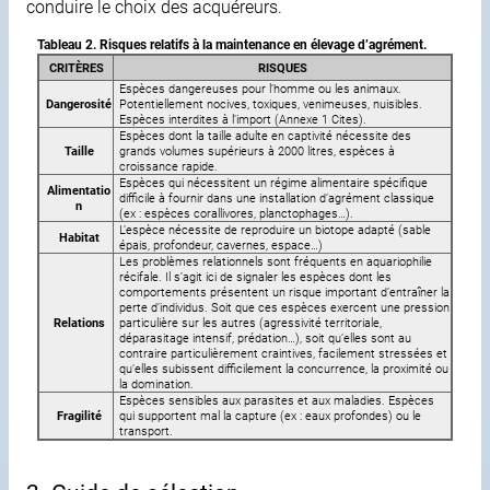
conduire le choix des acquéreurs.
Tableau 2. Risques relatifs à la maintenance en élevage d’agrément.
CRITÈRES
RISQUES
Espèces dangereuses pour l’homme ou les animaux.
Dangerosité
Potentiellement nocives, toxiques, venimeuses, nuisibles.
Espèces interdites à l’import (Annexe 1 Cites).
Espèces dont la taille adulte en captivité nécessite des
Taille
grands volumes supérieurs à 2000 litres, espèces à
croissance rapide.
Espèces qui nécessitent un régime alimentaire spécifique
Alimentatio
difficile à fournir dans une installation d’agrément classique
n
(ex : espèces corallivores, planctophages…).
L’espèce nécessite de reproduire un biotope adapté (sable
Habitat
épais, profondeur, cavernes, espace…)
Les problèmes relationnels sont fréquents en aquariophilie
récifale. Il s’agit ici de signaler les espèces dont les
comportements présentent un risque important d’entraîner la
perte d’individus. Soit que ces espèces exercent une pression
Relations
particulière sur les autres (agressivité territoriale,
déparasitage intensif, prédation…), soit qu’elles sont au
contraire particulièrement craintives, facilement stressées et
qu’elles subissent difficilement la concurrence, la proximité ou
la domination.
Espèces sensibles aux parasites et aux maladies. Espèces
Fragilité
qui supportent mal la capture (ex : eaux profondes) ou le
transport.