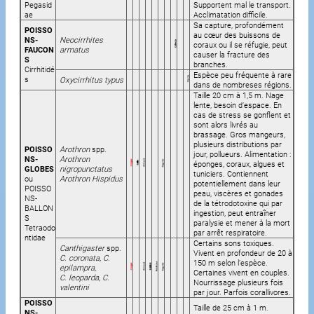
Pegasid
Supportent mal le transport.
ae
Acclimatation difficile.
Sa capture, profondément
POISSO
au cœur des buissons de
NS-
Neocirrhites
coraux ou il se réfugie, peut
FAUCON
armatus
causer la fracture des
S
branches.
Cirrhitidé
Espèce peu fréquente à rare
s
Oxycirrhitus typus
dans de nombreses régions.
Taille 20 cm à 1,5 m. Nage
lente, besoin d’espace. En
cas de stress se gonflent et
sont alors livrés au
brassage. Gros mangeurs,
plusieurs distributions par
POISSO
Arothron
spp.
jour, pollueurs. Alimentation :
NS-
Arothron
éponges, coraux, algues et
GLOBES
nigropunctatus
tuniciers. Contiennent
ou
Arothron Hispidus
potentiellement dans leur
POISSO
peau, viscères et gonades
NS-
de la tétrodotoxine qui par
BALLON
ingestion, peut entraîner
S
paralysie et mener à la mort
Tetraodo
par arrêt respiratoire.
ntidae
Certains sons toxiques.
Canthigaster
spp.
Vivent en profondeur de 20 à
C. coronata, C.
150 m selon l’espèce.
epilampra,
Certaines vivent en couples.
C. leoparda, C.
Nourrissage plusieurs fois
valentini
par jour. Parfois corallivores.
POISSO
Taille de 25 cm à 1 m.
NS-