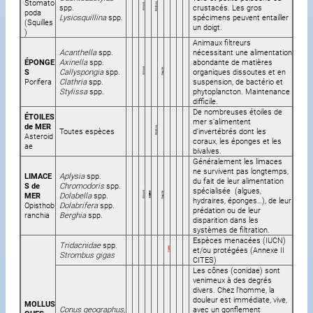
Stomato
spp.
crustacés. Les gros
poda
Lysiosquillina
spp.
spécimens peuvent entailler
(Squilles
un doigt.
)
Animaux filtreurs
Acanthella
spp.
nécessitant une alimentation
ÉPONGE
Axinella
spp.
abondante de matières
S
Callyspongia
spp.
organiques dissoutes et en
Porifera
Clathria
spp.
suspension, de bactério et
Stylissa
spp.
phytoplancton. Maintenance
difficile.
De nombreuses étoiles de
ÉTOILES
mer s’alimentent
de MER
Toutes espèces
d’invertébrés dont les
Asteroid
coraux, les éponges et les
ae
bivalves.
Généralement les limaces
ne survivent pas longtemps,
LIMACE
Aplysia
spp.
du fait de leur alimentation
S de
Chromodoris
spp.
spécialisée (algues,
MER
Dolabella
spp.
hydraires, éponges…), de leur
Opisthob
Dolabrifera
spp.
prédation ou de leur
ranchia
Berghia
spp.
disparition dans les
systèmes de filtration.
Espèces menacées (IUCN)
Tridacnidae
spp.
et/ou protégées (Annexe II
Strombus gigas
CITES)
Les cônes (conidae) sont
venimeux à des degrés
divers. Chez l’homme, la
douleur est immédiate, vive,
MOLLUS
Conus geographus,
avec un gonflement