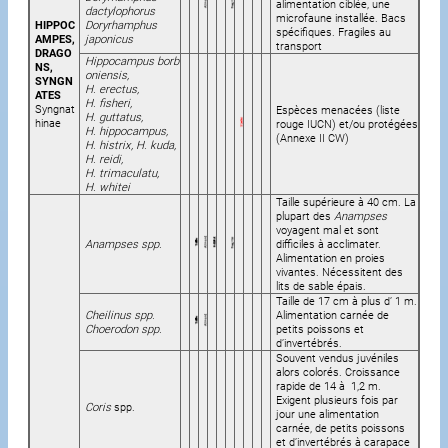
alimentation ciblée, une
dactylophorus
microfaune installée. Bacs
HIPPOC
Doryrhamphus
spécifiques. Fragiles au
AMPES,
japonicus
transport
DRAGO
Hippocampus borb
NS,
oniensis,
SYNGN
H. erectus,
ATES
H. fisheri,
Syngnat
Espèces menacées (liste
H. guttatus,
hinae
rouge IUCN) et/ou protégées
H. hippocampus,
(Annexe II CW)
H. histrix, H. kuda,
H. reidi,
H. trimaculatu,
H. whitei
Taille supérieure à 40 cm. La
plupart des
Anampses
voyagent mal et sont
Anampses spp.
difficiles à acclimater.
Alimentation en proies
vivantes. Nécessitent des
lits de sable épais.
Taille de 17 cm à plus d’ 1 m.
Cheilinus spp.
Alimentation carnée de
Choerodon spp.
petits poissons et
d’invertébrés.
Souvent vendus juvéniles
alors colorés. Croissance
rapide de 14 à 1,2 m.
Exigent plusieurs fois par
Coris
spp.
jour une alimentation
carnée, de petits poissons
et d’invertébrés à carapace