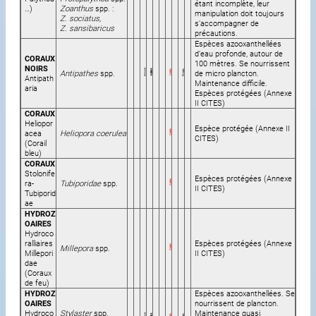
étant incomplète, leur
…)
Zoanthus
spp. :
manipulation doit toujours
Z. sociatus,
s’accompagner de
Z. sansibaricus
précautions.
Espèces azooxanthellées
d’eau profonde, autour de
CORAUX
100 mètres. Se nourrissent
NOIRS
Antipathes
spp.
de micro plancton.
Antipath
Maintenance difficile.
aria
Espèces protégées (Annexe
II CITES)
CORAUX
Heliopor
Espèce protégée (Annexe II
acea
Heliopora coerulea
CITES)
(Corail
bleu)
CORAUX
Stolonife
Espèces protégées (Annexe
ra-
Tubiporidae
spp.
II CITES)
Tubiporid
ae
HYDROZ
OAIRES
Hydroco
ralliaires
Espèces protégées (Annexe
Millepora
spp.
Millepori
II CITES)
dae
(Coraux
de feu)
HYDROZ
Espèces azooxanthellées. Se
OAIRES
nourrissent de plancton.
Hydroco
Stylaster
spp.
Maintenance quasi