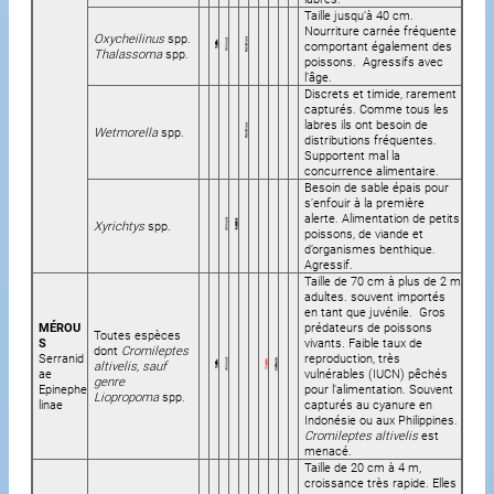
Taille jusqu’à 40 cm.
Nourriture carnée fréquente
Oxycheilinus
spp.
comportant également des
Thalassoma
spp.
poissons. Agressifs avec
l’âge.
Discrets et timide, rarement
capturés. Comme tous les
labres ils ont besoin de
Wetmorella
spp.
distributions fréquentes.
Supportent mal la
concurrence alimentaire.
Besoin de sable épais pour
s’enfouir à la première
alerte. Alimentation de petits
Xyrichtys
spp.
poissons, de viande et
d’organismes benthique.
Agressif.
Taille de 70 cm à plus de 2 m
adultes. souvent importés
en tant que juvénile. Gros
MÉROU
prédateurs de poissons
Toutes espèces
S
vivants. Faible taux de
dont
Cromileptes
Serranid
reproduction, très
altivelis, sauf
ae
vulnérables (IUCN) pêchés
genre
Epinephe
pour l’alimentation. Souvent
Liopropoma
spp.
linae
capturés au cyanure en
Indonésie ou aux Philippines.
Cromileptes altivelis
est
menacé.
Taille de 20 cm à 4 m,
croissance très rapide. Elles