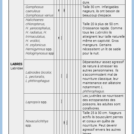
dure.
Gomphosus
Taille 30 cm. Infatigables
caeruleus
nageurs, ils ont besoin de
Gomphosus varius
beaucoup d’espace.
Halichoeres
chloropterus,
Taille 20 à plus de 50 cm.
H. yanocephalus,
Croissance rapide. Comme
H. radiatus, H.
tous les
Labridés
ils
trimaculatus,
atteignent leur taille naturelle
H. vrolikii,
même en captivité. Gros
H. zeylonicus.
mangeurs. Certains
Hemigymnus
spp.
nécessitent un lit de sable
Hologmynosus
spp
pour la nuit.
.
Déparasiteur assez agressif
LABRES
de nature à stresser les
Labridae
autres pensionnaires. Ils
Labroides bicolor,
s’accommodent mal de
L. pectoralis,
nourriture classique, leur
L phthirophagus
maintenance est aléatoire
notamment
L.
phthirophagus
.
Les juvéniles se nourrissent
des ectoparasites des
Lapropsis
spp.
poissons, les adultes sont
corallivores.
Taille 25 à 30 cm. Nageurs
actifs ils bousculent pierres
Novaculichthys
et coraux en quête de
spp.
nourriture. Peut devenir
agressif envers les autres
labres.