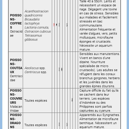
Taille 40 à 55cm. Lents et
nécessitent un espace de
nage. Dégagent une toxine
Acanthostracion
en cas de stress. Sensibles
POISSO
quadricornis
aux maladies et facilement
NS-
Bicaudalis
stressés en bac
COFFRE
lactophrys
communautaire.
S
Lactoria cornuta,
Alimentation fréquente et
Ostraciid
Ostracion cubicus
variée d’algues, vers, petits
ae
Tetrasomus
mollusques, microfaune
gibbosus
éponges et crustacés.
Nécessite un aquarium
mature.
Sensibles aux manutentions.
Vivent en bancs d’une
POISSO
dizaine. Nourriture
NS-
spécialisée de micro
COUTEA
Aeoliscus
spp.
crustacés). Les adultes se
UX
Centriscus
spp.
réfugient dans les coraux
Centrisci
branchus gorgones, herbiers
dae
et les juvéniles dans les
grandes épines d’oursins.
POISSO
Capture difficile du fait qu’ils
NS-
se cachent dans leur
COUVRE
terriers. Les espèces
Toutes espèces
URS
d’Indonésie ou des
Malacan
Philippines sont parfois
thidae
capturées au cyanure.
POISSO
Apparentés aux Syngnathes.
NS-
Alimentation de microfaune
DRAGO
benthique. Nécessitent un
Toutes espèces
NS
aquarium mature.