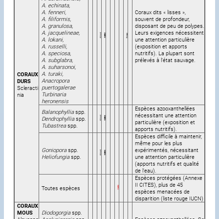
A. echinata,
A. fenneri,
Coraux dits « lisses »,
A. filiformis,
souvent de profondeur,
A. granulosa,
disposant de peu de polypes.
A. jacquelineae,
Leurs exigences nécessitent
A. lokani,
une attention particulière
A. russelli,
(exposition et apports
A. speciosa,
nutritifs). La plupart sont
A. subglabra,
prélevés à l’état sauvage.
A. suharsonoi,
A. turaki,
CORAUX
Anacropora
DURS
puertogalerae
Scleracti
Turbinaria
nia
heronensis
Espèces azooxanthellées
Balanophyllia
spp.
nécessitant une attention
Dendrophyllia
spp.
particulière (exposition et
Tubastrea
spp.
apports nutritifs).
Espèces difficile à maintenir,
même pour les plus
Goniopora
spp.
expérimentés, nécessitant
Heliofungia
spp.
une attention particulière
(apports nutritifs et qualité
de l’eau).
Espèces protégées (Annexe
II CITES), plus de 45
Toutes espèces
espèces menacées de
disparition (liste rouge IUCN)
CORAUX
MOUS
Diodogorgia
spp.