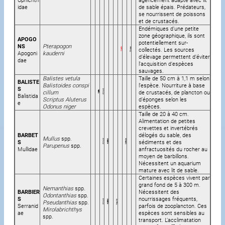
idae
de sable épais. Prédateurs,
se nourrissent de poissons
et de crustacés.
Endémiques d’une petite
zone géographique, ils sont
APOGO
potentiellement sur-
NS
Pterapogon
collectés. Les sources
Apogoni
kauderni
d’élevage permettent d’éviter
dae
l’acquisition d’espèces
sauvages.
Balistes vetula
Taille de 50 cm à 1,1 m selon
BALISTE
Balistoides conspi
l’espèce. Nourriture à base
S
cillum
de crustacés, de plancton ou
Balistida
Scriptus Aluterus
d’éponges selon les
e
Odonus niger
espèces.
Taille de 20 à 40 cm.
Alimentation de petites
crevettes et invertébrés
BARBET
délogés du sable, des
Mullus
spp.
S
sédiments et des
Parupenus
spp.
Mullidae
anfractuosités du rocher au
moyen de barbillons.
Nécessitent un aquarium
mature avec lit de sable.
Certaines espèces vivent par
grand fond de 5 à 300 m.
Nemanthias
spp.
BARBIER
Nécessitent des
Odontanthias
spp.
S
nourrissages fréquents,
Pseudanthias
spp.
Serranid
parfois de zooplancton. Ces
Mirolabrichthys
ae
espèces sont sensibles au
spp.
transport. L’acclimatation