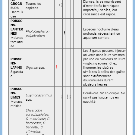
Diurnes, ils se nourrissent
GROGN
Toutes les
d’invertébrés benthiques.
EURS
espèces
Importés juvéniles, leur
Haemuli
croissance est rapide.
dae
POISSO
NS-
LANTER
Espèces nocturne d’eau
Photoblepharon
NES
profonde, nécessitent un
palpebratum
Melanos
aquarium sombre.
tomiatid
ae
Les Siganus peuvent injecter
un venin dans leurs victimes,
POISSO
par une ou plusieurs de leurs
NS-
vingt-cinq épines. Chez
LAPINS
Siganus
spp.
l’homme, les piqûres
Siganida
similaires à celles des guêpe
e
sont extrêmement
douloureuses durant
plusieurs heures.
POISSO
NS-
Corallivore. Vit en couple. Ne
Oxymonacanthus
LIMES
survit pas longtemps en
spp.
Monaca
captivité.
nthidae
Chaetodon
aureofasciatus,
C. austriacus, C.
baronessa, C.
bennetti, C.
citrinellus,