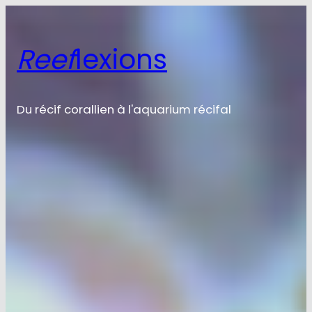
Aller
au
contenu
Reef
lexions
Du récif corallien à l'aquarium récifal