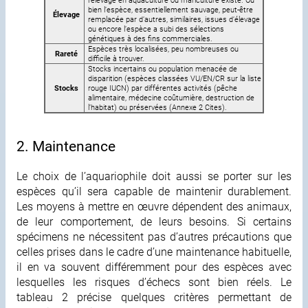
bien l’espèce, essentiellement sauvage, peut-être
Élevage
remplacée par d’autres, similaires, issues d’élevage
ou encore l’espèce a subi des sélections
génétiques à des fins commerciales.
Espèces très localisées, peu nombreuses ou
Rareté
difficile à trouver.
Stocks incertains ou population menacée de
disparition (espèces classées VU/EN/CR sur la liste
Stocks
rouge IUCN) par différentes activités (pêche
alimentaire, médecine coûtumière, destruction de
l’habitat) ou préservées (Annexe 2 Cites).
2. Maintenance
Le choix de l’aquariophile doit aussi se porter sur les
espèces qu’il sera capable de maintenir durablement.
Les moyens à mettre en œuvre dépendent des animaux,
de leur comportement, de leurs besoins. Si certains
spécimens ne nécessitent pas d’autres précautions que
celles prises dans le cadre d’une maintenance habituelle,
il en va souvent différemment pour des espèces avec
lesquelles les risques d’échecs sont bien réels. Le
tableau 2 précise quelques critères permettant de