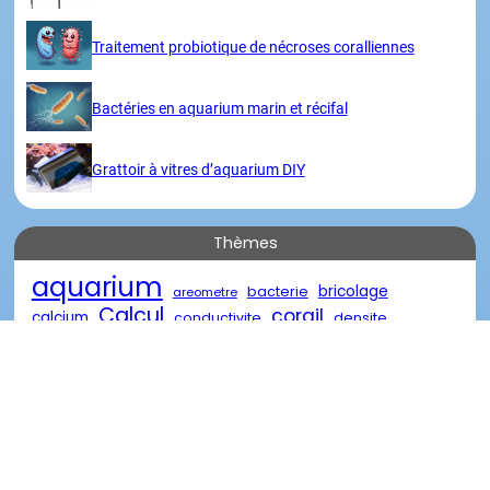
Traitement probiotique de nécroses coralliennes
Bactéries en aquarium marin et récifal
Grattoir à vitres d’aquarium DIY
Thèmes
aquarium
bricolage
bacterie
areometre
Calcul
corail
calcium
conductivite
densite
eau
eau de mer
diy
descente
eau oxygénée
poisson
marin
reacteur
element
nourriture
recifal
salinite
traitement
récifal
verre
récif
Visites
Merci