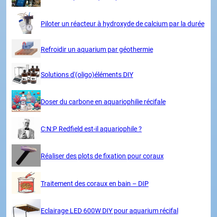
Piloter un réacteur à hydroxyde de calcium par la durée
Refroidir un aquarium par géothermie
Solutions d'(oligo)éléments DIY
Doser du carbone en aquariophilie récifale
C:N:P Redfield est-il aquariophile ?
Réaliser des plots de fixation pour coraux
Traitement des coraux en bain – DIP
Eclairage LED 600W DIY pour aquarium récifal