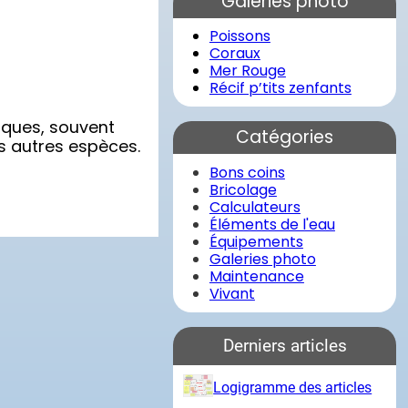
Galeries photo
r
c
Poissons
h
Coraux
e
Mer Rouge
r
Récif p’tits zenfants
iques, souvent
Catégories
es autres espèces.
Bons coins
Bricolage
Calculateurs
Éléments de l'eau
Équipements
Galeries photo
Maintenance
Vivant
Derniers articles
Logigramme des articles