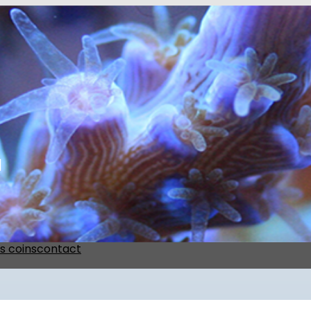
l
s coins
contact