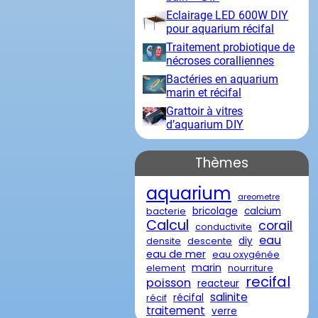
Eclairage LED 600W DIY
pour aquarium récifal
Traitement probiotique de
nécroses coralliennes
Bactéries en aquarium
marin et récifal
Grattoir à vitres
d’aquarium DIY
Thèmes
aquarium
areometre
bricolage
calcium
bacterie
Calcul
corail
conductivite
eau
diy
densite
descente
eau de mer
eau oxygénée
marin
element
nourriture
recifal
poisson
reacteur
salinite
récifal
récif
traitement
verre