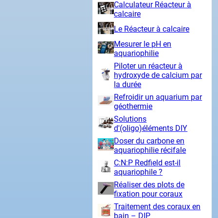
Calculateur Réacteur à
calcaire
Le Réacteur à calcaire
Mesurer le pH en
aquariophilie
Piloter un réacteur à
hydroxyde de calcium par
la durée
Refroidir un aquarium par
géothermie
Solutions
d'(oligo)éléments DIY
Doser du carbone en
aquariophilie récifale
C:N:P Redfield est-il
aquariophile ?
Réaliser des plots de
fixation pour coraux
Traitement des coraux en
bain – DIP