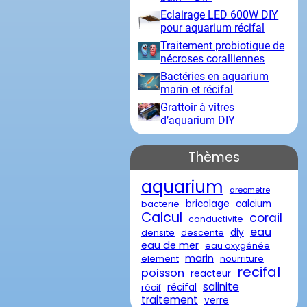
Eclairage LED 600W DIY
pour aquarium récifal
Traitement probiotique de
nécroses coralliennes
Bactéries en aquarium
marin et récifal
Grattoir à vitres
d’aquarium DIY
Thèmes
aquarium
areometre
bricolage
calcium
bacterie
Calcul
corail
conductivite
eau
diy
densite
descente
eau de mer
eau oxygénée
marin
element
nourriture
recifal
poisson
reacteur
salinite
récifal
récif
traitement
verre