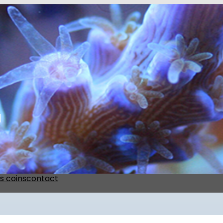
l
s coins
contact