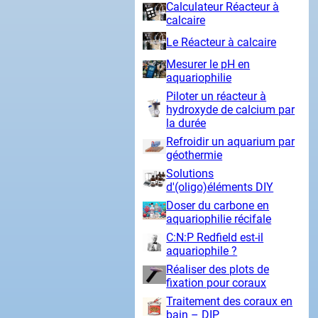
Calculateur Réacteur à
calcaire
Le Réacteur à calcaire
Mesurer le pH en
aquariophilie
Piloter un réacteur à
hydroxyde de calcium par
la durée
Refroidir un aquarium par
géothermie
Solutions
d'(oligo)éléments DIY
Doser du carbone en
aquariophilie récifale
C:N:P Redfield est-il
aquariophile ?
Réaliser des plots de
fixation pour coraux
Traitement des coraux en
bain – DIP