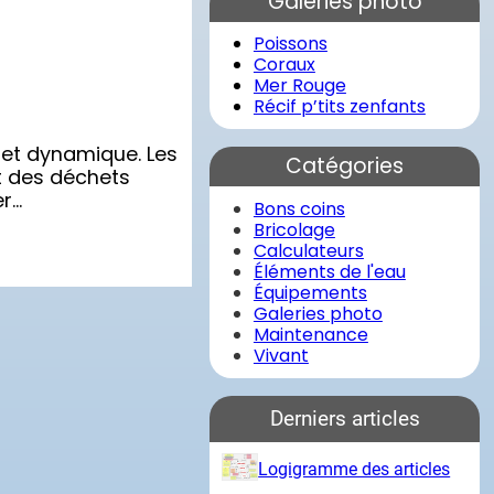
Galeries photo
r
c
Poissons
h
Coraux
e
Mer Rouge
r
Récif p’tits zenfants
 et dynamique. Les
Catégories
nt des déchets
er…
Bons coins
Bricolage
Calculateurs
Éléments de l'eau
Équipements
Galeries photo
Maintenance
Vivant
Derniers articles
Logigramme des articles