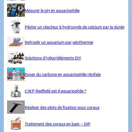
Mesurer le pH en aquariophilie
Piloter un réacteur à hydroxyde de calcium par la durée
Refroidir un aquarium par géothermie
Solutions d'(oligo)éléments DIY
Doser du carbone en aquariophilie récifale
C:N:P Redfield est-il aquariophile ?
Réaliser des plots de fixation pour coraux
Traitement des coraux en bain – DIP