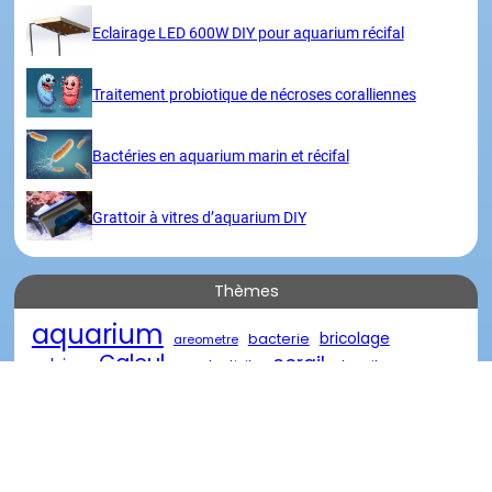
Eclairage LED 600W DIY pour aquarium récifal
Traitement probiotique de nécroses coralliennes
Bactéries en aquarium marin et récifal
Grattoir à vitres d’aquarium DIY
Thèmes
aquarium
bricolage
bacterie
areometre
Calcul
corail
calcium
conductivite
densite
eau
eau de mer
diy
descente
eau oxygénée
poisson
marin
reacteur
element
nourriture
recifal
salinite
traitement
récifal
verre
récif
Visites