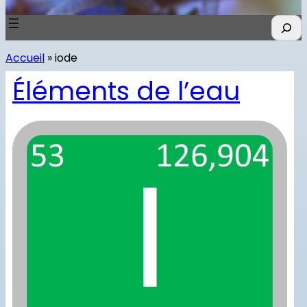
R
e
c
Accueil
»
iode
h
e
Éléments de l’eau
r
c
h
e
r