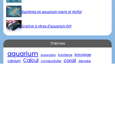
Bactéries en aquarium marin et récifal
Grattoir à vitres d’aquarium DIY
Thèmes
aquarium
bricolage
bacterie
areometre
Calcul
corail
calcium
conductivite
densite
eau
eau de mer
diy
descente
eau oxygénée
poisson
marin
reacteur
element
nourriture
recifal
salinite
traitement
récifal
verre
récif
Visites
Merci
Copyright @ 2023 | Tous droits réservés