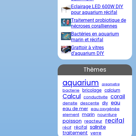
Eclairage LED 600W DIY
pour aquarium récifal
Traitement probiotique de
nécroses coralliennes
Bactéries en aquarium
marin et récifal
Grattoir à vitres
d’aquarium DIY
Thèmes
aquarium
areometre
bricolage
calcium
bacterie
Calcul
corail
conductivite
eau
diy
densite
descente
eau de mer
eau oxygénée
marin
element
nourriture
recifal
poisson
reacteur
salinite
récifal
récif
traitement
verre