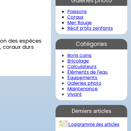
Galeries photo
r
c
Poissons
h
Coraux
e
Mer Rouge
r
Récif p’tits zenfants
tion des espèces
Catégories
s, coraux durs
Bons coins
Bricolage
Calculateurs
Éléments de l'eau
Équipements
Galeries photo
Maintenance
Vivant
Derniers articles
Logigramme des articles