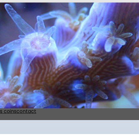
l
s coins
contact