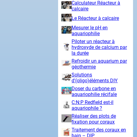
Calculateur Réacteur à
calcaire
Le Réacteur à calcaire
Mesurer le pH en
aquariophilie
Piloter un réacteur à
hydroxyde de calcium par
la durée
Refroidir un aquarium par
géothermie
Solutions
d'(oligo)éléments DIY
Doser du carbone en
aquariophilie récifale
C:N:P Redfield est-il
aquariophile ?
Réaliser des plots de
fixation pour coraux
Traitement des coraux en
bain – DIP