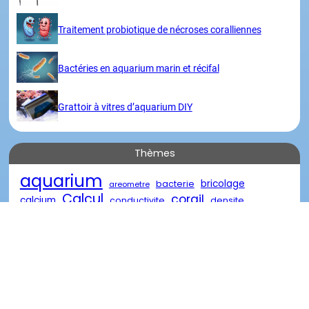
Traitement probiotique de nécroses coralliennes
Bactéries en aquarium marin et récifal
Grattoir à vitres d’aquarium DIY
Thèmes
aquarium
bricolage
bacterie
areometre
Calcul
corail
calcium
conductivite
densite
eau
eau de mer
diy
descente
eau oxygénée
poisson
marin
reacteur
element
nourriture
recifal
salinite
traitement
récifal
verre
récif
Visites
Merci