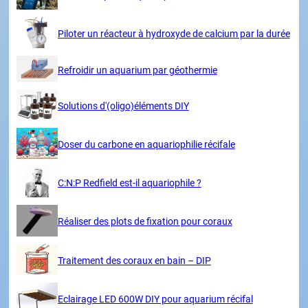
Piloter un réacteur à hydroxyde de calcium par la durée
Refroidir un aquarium par géothermie
Solutions d'(oligo)éléments DIY
Doser du carbone en aquariophilie récifale
C:N:P Redfield est-il aquariophile ?
Réaliser des plots de fixation pour coraux
Traitement des coraux en bain – DIP
Eclairage LED 600W DIY pour aquarium récifal