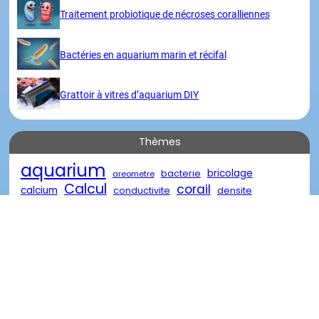
Traitement probiotique de nécroses coralliennes
Bactéries en aquarium marin et récifal
Grattoir à vitres d’aquarium DIY
Thèmes
aquarium
bricolage
bacterie
areometre
Calcul
corail
calcium
conductivite
densite
eau
eau de mer
diy
descente
eau oxygénée
poisson
marin
reacteur
element
nourriture
recifal
salinite
traitement
récifal
verre
récif
Visites
Merci