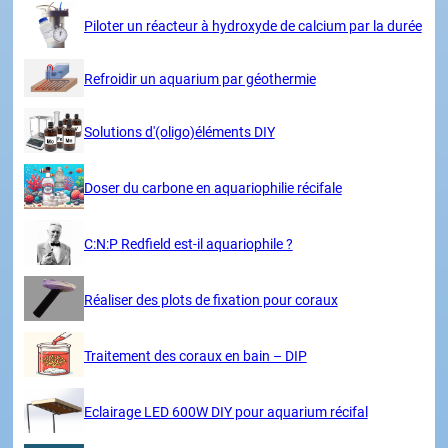
Piloter un réacteur à hydroxyde de calcium par la durée
Refroidir un aquarium par géothermie
Solutions d'(oligo)éléments DIY
Doser du carbone en aquariophilie récifale
C:N:P Redfield est-il aquariophile ?
Réaliser des plots de fixation pour coraux
Traitement des coraux en bain – DIP
Eclairage LED 600W DIY pour aquarium récifal