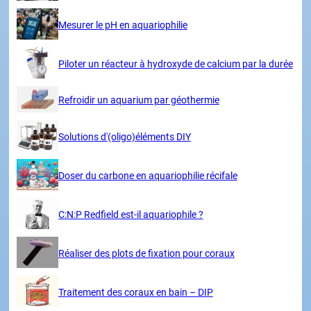
Mesurer le pH en aquariophilie
Piloter un réacteur à hydroxyde de calcium par la durée
Refroidir un aquarium par géothermie
Solutions d'(oligo)éléments DIY
Doser du carbone en aquariophilie récifale
C:N:P Redfield est-il aquariophile ?
Réaliser des plots de fixation pour coraux
Traitement des coraux en bain – DIP