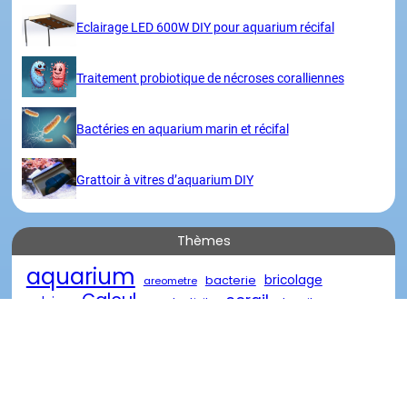
Eclairage LED 600W DIY pour aquarium récifal
Traitement probiotique de nécroses coralliennes
Bactéries en aquarium marin et récifal
Grattoir à vitres d’aquarium DIY
Thèmes
aquarium
bricolage
bacterie
areometre
Calcul
corail
calcium
conductivite
densite
eau
eau de mer
diy
descente
eau oxygénée
poisson
marin
reacteur
element
nourriture
recifal
salinite
traitement
récifal
verre
récif
Visites