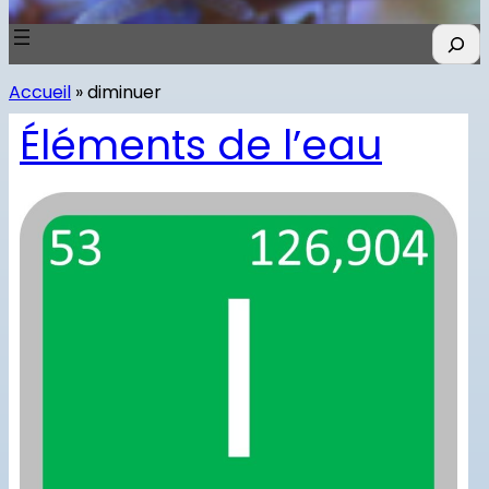
R
e
c
Accueil
»
diminuer
h
e
Éléments de l’eau
r
c
h
e
r