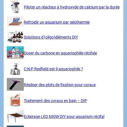
Piloter un réacteur à hydroxyde de calcium par la durée
Refroidir un aquarium par géothermie
Solutions d'(oligo)éléments DIY
Doser du carbone en aquariophilie récifale
C:N:P Redfield est-il aquariophile ?
Réaliser des plots de fixation pour coraux
Traitement des coraux en bain – DIP
Eclairage LED 600W DIY pour aquarium récifal