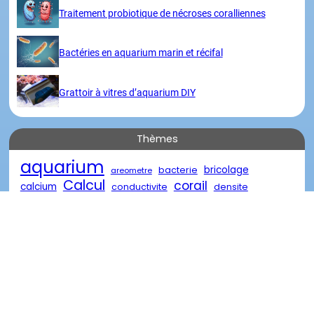
Traitement probiotique de nécroses coralliennes
Bactéries en aquarium marin et récifal
Grattoir à vitres d’aquarium DIY
Thèmes
aquarium
bricolage
bacterie
areometre
Calcul
corail
calcium
conductivite
densite
eau
eau de mer
diy
descente
eau oxygénée
poisson
marin
reacteur
element
nourriture
recifal
salinite
traitement
récifal
verre
récif
Visites
Merci