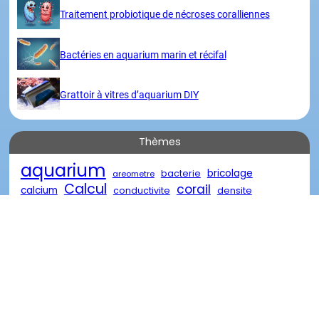
Traitement probiotique de nécroses coralliennes
Bactéries en aquarium marin et récifal
Grattoir à vitres d’aquarium DIY
Thèmes
aquarium
bricolage
bacterie
areometre
Calcul
corail
calcium
conductivite
densite
eau
eau de mer
diy
descente
eau oxygénée
poisson
marin
reacteur
element
nourriture
recifal
salinite
traitement
récifal
verre
récif
Visites
Merci