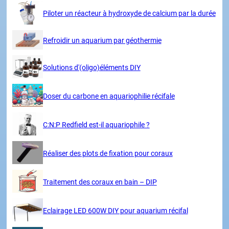
Piloter un réacteur à hydroxyde de calcium par la durée
Refroidir un aquarium par géothermie
Solutions d'(oligo)éléments DIY
Doser du carbone en aquariophilie récifale
C:N:P Redfield est-il aquariophile ?
Réaliser des plots de fixation pour coraux
Traitement des coraux en bain – DIP
Eclairage LED 600W DIY pour aquarium récifal