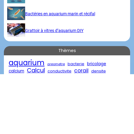
Bactéries en aquarium marin et récifal
Grattoir à vitres d’aquarium DIY
Thèmes
aquarium
bricolage
bacterie
areometre
Calcul
corail
calcium
conductivite
densite
eau
eau de mer
diy
descente
eau oxygénée
poisson
marin
reacteur
element
nourriture
recifal
salinite
traitement
récifal
verre
récif
Visites
Merci
Copyright @ 2023 | Tous droits réservés