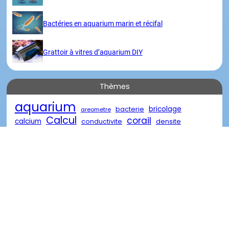
Bactéries en aquarium marin et récifal
Grattoir à vitres d’aquarium DIY
Thèmes
aquarium
bricolage
bacterie
areometre
Calcul
corail
calcium
conductivite
densite
eau
eau de mer
diy
descente
eau oxygénée
poisson
marin
reacteur
element
nourriture
recifal
salinite
traitement
récifal
verre
récif
Visites
Merci
Copyright @ 2023 | Tous droits réservés